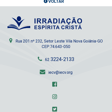
VOLTAR
Rua 201 nº 232, Setor Leste Vila Nova Goiânia-GO
CEP:74.643-050
3224-2133
62
iecv@iecv.org