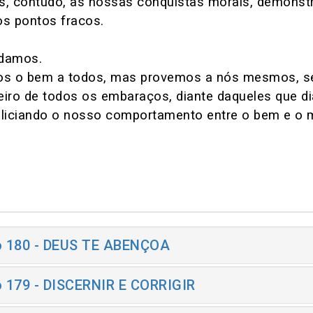
, contudo, as nossas conquistas morais, demonstr
s pontos fracos.
udamos.
s o bem a todos, mas provemos a nós mesmos, se
eiro de todos os embaraços, diante daqueles que
oliciando o nosso comportamento entre o bem e o m
o 180 - DEUS TE ABENÇOA
o 179 - DISCERNIR E CORRIGIR