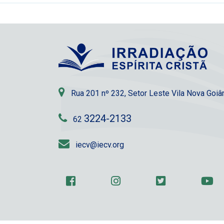
Rua 201 nº 232, Setor Leste Vila Nova Goi
3224-2133
62
iecv@iecv.org