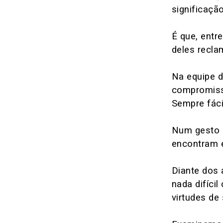
significaçã
É que, entr
deles recla
Na equipe d
compromisso
Sempre fáci
Num gesto o
encontram 
Diante dos 
nada difíci
virtudes de 