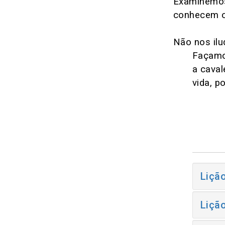
Examinemos
conhecem o
Não nos il
Façamo
a caval
vida, p
Liçã
Liçã