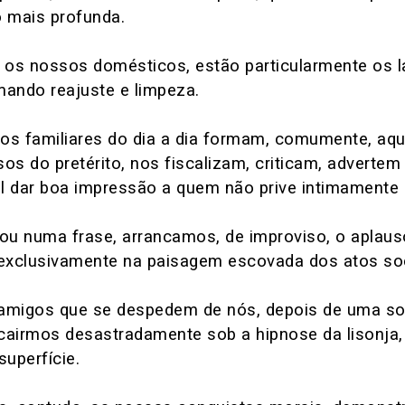
o mais profunda.
e os nossos domésticos, estão particularmente os 
mando reajuste e limpeza.
os familiares do dia a dia formam, comumente, aque
s do pretérito, nos fiscalizam, criticam, advertem
l dar boa impressão a quem não prive intimamente
u numa frase, arrancamos, de improviso, o aplau
exclusivamente na paisagem escovada dos atos soc
amigos que se despedem de nós, depois de uma sol
l cairmos desastradamente sob a hipnose da lisonj
superfície.