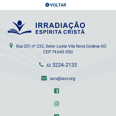
VOLTAR
Rua 201 nº 232, Setor Leste Vila Nova Goiânia-GO
CEP:74.643-050
3224-2133
62
iecv@iecv.org