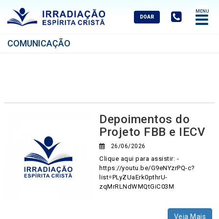
Abrir
Menu
Mobile
COMUNICAÇÃO
Depoimentos do
Projeto FBB e IECV
26/06/2026
Clique aqui para assistir: -
https://youtu.be/G9eNYzrPQ-c?
list=PLyZUaErk0pthrU-
zqMrRLNdWMQtGiC03M
Veja Mais